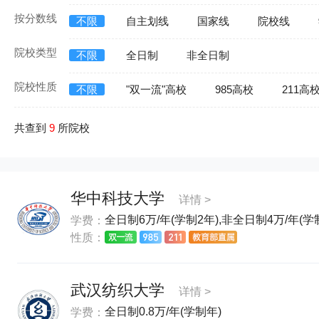
按分数线
不限
自主划线
国家线
院校线
院校类型
不限
全日制
非全日制
院校性质
不限
"双一流"高校
985高校
211高
共查到
9
所院校
华中科技大学
详情 >
全日制6万/年(学制2年),非全日制4万/年(学制
学费：
性质：
武汉纺织大学
详情 >
全日制0.8万/年(学制年)
学费：