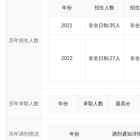
的社会效益。 同济大学研究生院是校长领导下具有相对独立
处、培养处、学位办公室、学科建设办公室和行政办公室。同时
年份
招生人数
招生
委员会，各学院有学位评定分委员会，并设立了各学科、专业委
秘书等教辅人员。研究生院曾多次被评为全国和上海市学位与
2021
非全日制:35人
非全
终把全面提高培养质量作为研究生教育改革的指导思想，在严格
果。在连续多年全国百篇优秀博士学位论文评选中，有 7 篇入
已授予博士学位 1311 人，硕士学位近 9504 人，其中有相当
历年招生人数
年 9 月，在校博士、硕士研究生约达 11000 多人，专业学位硕士生
招收博士生、硕士生(含专业学位研究生)超过 4000 名。同
献。
2022
非全日制:27人
非全
历年录取人数
年份
录取人数
最高分
历年调剂情况
年份
调剂通知详