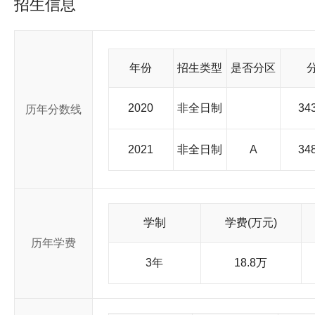
招生信息
家重要的科研中心之一，学校设有国家、省部级重点实验室和工程研
所附属学校。 近年来同济大学正在探索并逐步形成有自己特
研究生教育为强校之路。确立“知识、能力、人格”三位一体的全
究、社会服务、国际交往”四大办学功能协调发展，努力强化服
区经济重点需求为指针，促进传统学科高新化、新兴学科强势化
年份
招生类型
是否分区
弱势学科互融共进的学科链和学科群，构建综合性大学的学科体
通、车辆工程、环境工程等学科在全国居领先地位。在为国家经济
提升学校的学术地位和社会声誉。学校正努力建设文理交融、医
2020
非全日制
343
历年分数线
际知名高水平大学。 同济大学已建成的校园占地面积 3700
区位于上海市真南路，沪北校区位于上海市共和新路，沪东校区
汽车城内。 同济大学研究生院简介 同济大学一贯重视研究生教
2021
非全日制
A
348
研究生。 1978 年学校恢复招收硕士研究生， 1981 年起
硕士学位的单位。 1986 年经国务院批准试办研究生院， 19
要基地之一。同济大学现有一级学科博士学位授权点 12 个，二级学
点)，硕士学位授权点 147 个(含自主设置 7 个二级学科硕士
学、管理学等 9 个学科门类。其中土木工程、建筑学、交通运
学制
学费(万元)
学科处在全国优势和领先地位，机电、管理、理学等学科近年有了
历年学费
来，为了适应我国经济建设和社会发展的需要，学校还十分注重
既设科学学位，又设工商管理、行政管理、建筑学、临床医学、工程
3年
18.8万
养学术型、研究型研究生，又培养应用型、复合型专业学位研究
士学位或以同等学力申请硕士学位、中职教师在职攻读硕士学位
种专业研究生课程进修班等，充分发挥了我校学科优势和特色，