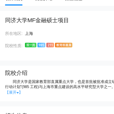
同济大学MF金融硕士项目
所在地区:
上海
院校性质:
院校介绍
同济大学是国家教育部直属重点大学，也是首批被批准成立研究生院、
行动计划”(985 工程)与上海市重点建设的高水平研究型大学之一
法、经(济)、管(理)、哲、教(育)9 大门类的研究型、综合性
【展开
】
还建有继续教育学院、 职业技术教育学院等，设有经中德政府
黎高科大学集团合作举办的中法工程和管理学院等。目前学校共有 81
点、博士授权点 58 个、 13 个博士后流动站，学校拥有国家级重点学
人，其中有中科院院士 6 人、工程院院士 7 人，具有各类高级职称