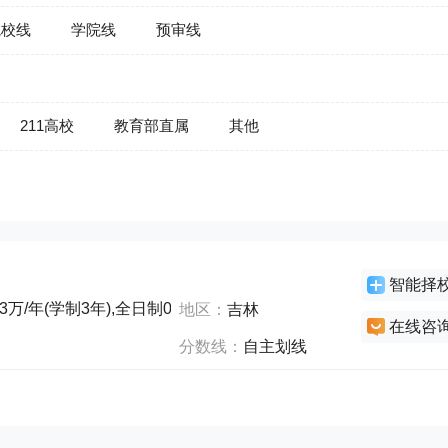
院校线
学院线
预审线
211高校
教育部直属
其他
智能择
万/年(学制3年),全日制0万/年(学制2年),非全日制0万/年(学制3年
地区：
吉林
在线咨
分数线：
自主划线