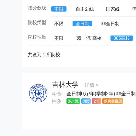
按分数线
不限
自主划线
国家线
院校类型
不限
全日制
非全日制
院校性质
不限
"双一流"高校
985高校
共查到
1
所院校
吉林大学
详情 >
全日制0万/年(学制2年),非全日制3
学费：
性质：