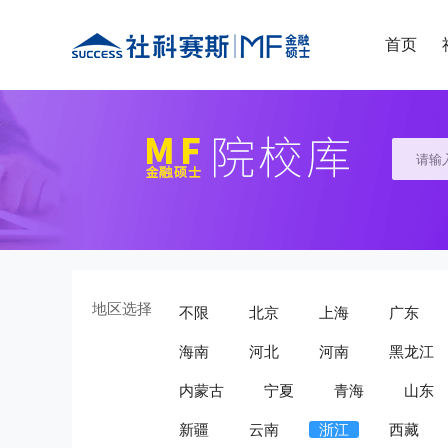
首页
地区选择
不限
北京
上海
广东
海南
河北
河南
黑龙江
内蒙古
宁夏
青海
山东
新疆
云南
浙江
西藏