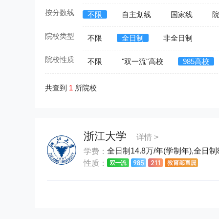
按分数线
不限
自主划线
国家线
院校类型
不限
全日制
非全日制
院校性质
不限
"双一流"高校
985高校
共查到
1
所院校
浙江大学
详情 >
全日制14.8万/年(学制年),全日制
学费：
性质：