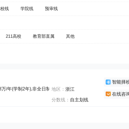
院校线
学院线
预审线
211高校
教育部直属
其他
智能择
8万/年(学制2年),非全日制14万/年(学制2.5年)
地区：
浙江
在线咨
分数线：
自主划线