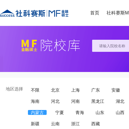
首页
社科赛斯M
地区选择
不限
北京
上海
广东
安徽
海南
河北
河南
黑龙江
湖北
内蒙古
宁夏
青海
山东
山西
新疆
云南
浙江
西藏