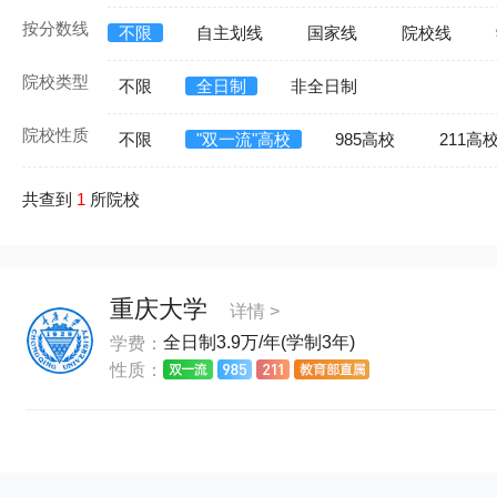
按分数线
不限
自主划线
国家线
院校线
院校类型
不限
全日制
非全日制
院校性质
不限
"双一流"高校
985高校
211高
共查到
1
所院校
重庆大学
详情 >
全日制3.9万/年(学制3年)
学费：
性质：