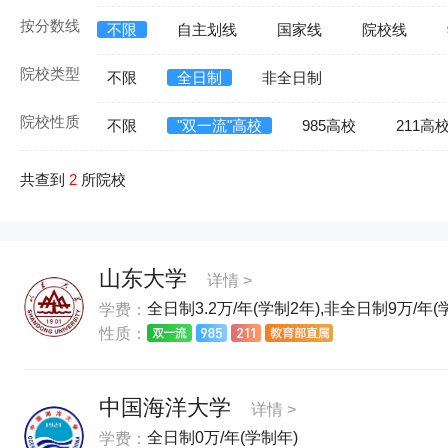
按分数线
不限
自主划线
国家线
院校线
院校类型
不限
全日制
非全日制
院校性质
不限
"双一流"高校
985高校
211高
共查到
2
所院校
山东大学
详情 >
全日制3.2万/年(学制2年),非全日制9万/年(
学费：
性质：
中国海洋大学
详情 >
全日制0万/年(学制年)
学费：