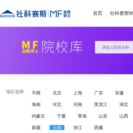
首页
社科赛斯M
地区选择
不限
北京
上海
广东
安徽
海南
河北
河南
黑龙江
湖北
内蒙古
宁夏
青海
山东
山西
新疆
云南
浙江
西藏