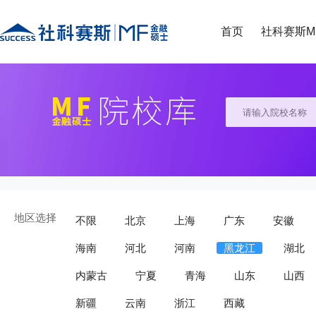
首页
社科赛斯M
地区选择
不限
北京
上海
广东
安徽
海南
河北
河南
黑龙江
湖北
内蒙古
宁夏
青海
山东
山西
新疆
云南
浙江
西藏