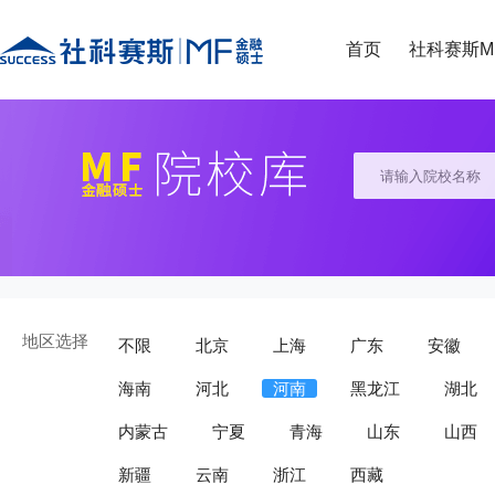
首页
社科赛斯M
地区选择
不限
北京
上海
广东
安徽
海南
河北
河南
黑龙江
湖北
内蒙古
宁夏
青海
山东
山西
新疆
云南
浙江
西藏