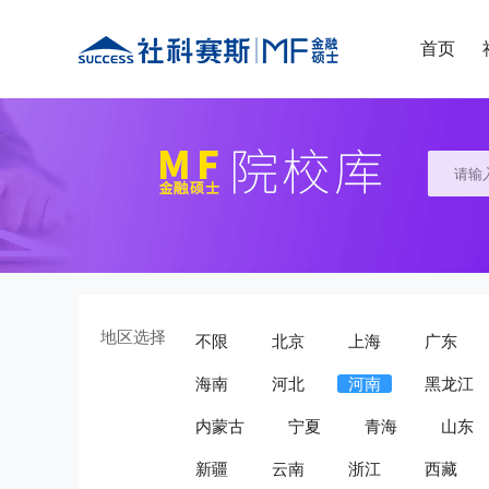
首页
地区选择
不限
北京
上海
广东
海南
河北
河南
黑龙江
内蒙古
宁夏
青海
山东
新疆
云南
浙江
西藏