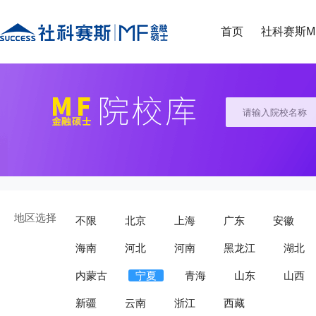
首页
社科赛斯M
地区选择
不限
北京
上海
广东
安徽
海南
河北
河南
黑龙江
湖北
内蒙古
宁夏
青海
山东
山西
新疆
云南
浙江
西藏