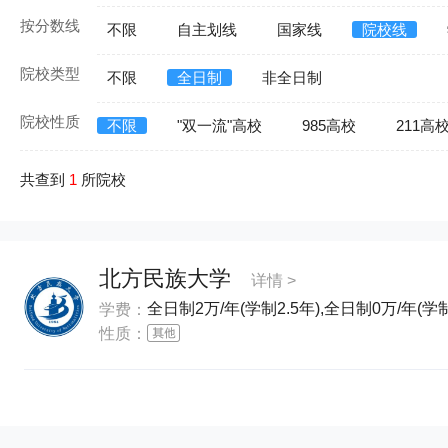
按分数线
不限
自主划线
国家线
院校线
院校类型
不限
全日制
非全日制
院校性质
不限
"双一流"高校
985高校
211高
共查到
1
所院校
北方民族大学
详情 >
全日制2万/年(学制2.5年),全日制0万/年(学
学费：
性质：