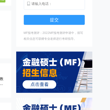
MF报考测评：2022MF报考测评申请中，填写
相关信息可获赠专业老师进行考研指导。
教
学
呼和
计学
和7
内蒙