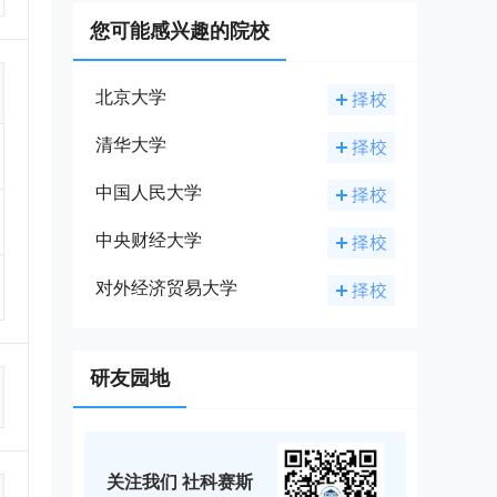
合格
理为
您可能感兴趣的院校
进
北京大学
知名
清华大学
和提
“青
中国人民大学
校园
学院
中央财经大学
生的
、铜
对外经济贸易大学
据就
治区
单位
研友园地
生活
学、
财经
关注我们 社科赛斯