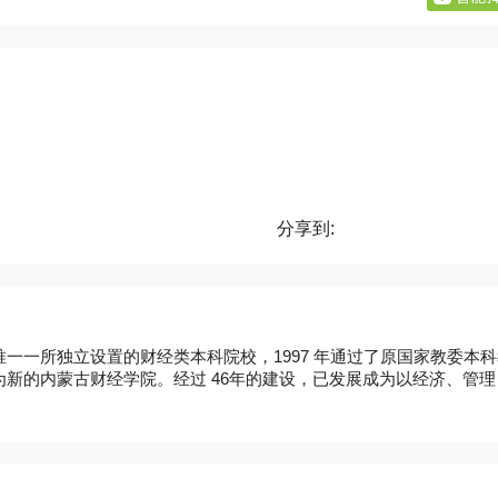
分享到:
一一所独立设置的财经类本科院校，1997 年通过了原国家教委本科
为新的内蒙古财经学院。经过 46年的建设，已发展成为以经济、管理
，具有民族和地区特色的普通高等财经院校。学院坐落在自治区首府
7号，西校区在呼包公路1.5公里处。 学院设有经济学系、
理系、金融学系、法学系、工商管理系、统计学系、市场营销系、会
部、体育教学部、继续教育学院等16个教学单位，3个教学辅助单位
的经管类文科实验中心。学院还设有内蒙古经济与资源开发研究所、