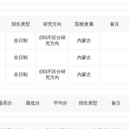
实验室、CAI实验室、计算机中心、硬件实验室被评为自治区“双基”
图书7.4万种（册），中外文期刊1077种，已初步形成了以经济、管
型、多语种、多种载体的文献保障体系。引进了《中国期刊全文数据
人大复印报刊资料全文数据库》、《书生之家数字图书馆》、
招生类型
研究方向
院校隶属
备注
覆盖全院的校园网，成为教学、科研、管理、服务向信息化、现代化推
造浓厚自由的学术氛围，每年举办大型的“学术月”活动，邀请国内外
(00)不区分研
人
全日制
内蒙古
社团众多，形式多样、丰富多彩的校园文化活动成为大学生个性发展
究方向
“体育节”、校园歌手大赛等校园文艺、体育活动，组织 “三下乡”、
论赛等活动，为学生营造了团结和谐、健康向上，高品位，有教益的
人
全日制
内蒙古
广阔舞台。近5年来，学生中有600多人次获得省、部级表彰奖励。
暑期文化、科技、卫生“三下乡”活动优秀组织单位称号；考取研究
“CCTV”英语演讲大赛、数学建模等活动中，多次获得自治区金、银
(00)不区分研
人
全日制
内蒙古
究方向
加强教学管理，不断促进教学质量的提高，保证了人才培养质量。根
生一次性就业率始终居于自治区高校前列，2005年，学院被评为自
他们以良好的政治素质、扎实的专业知识和实践创新能力博得了用人
财经学院已进入
最高分
最低分
平均分
招生类型
备注
群众接受高等教育的需要，占地面积达1350余亩的集教学、科研、
到2015年，我院将建设成为一所以经济学和管理学为主，法学、文
主干学科居于自治区领先水平，具有民族和地区特色的多学科教学型