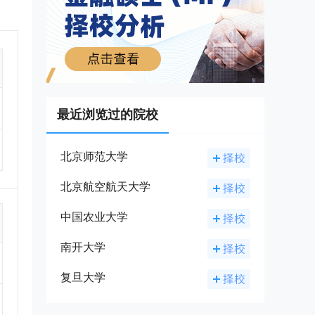
所、
及硕
和企
作指
选
最近浏览过的院校
政
点学
士学
北京师范大学
中
北京航空航天大学
21
部门
中国农业大学
省
南开大学
养的
”的
系
复旦大学
了人