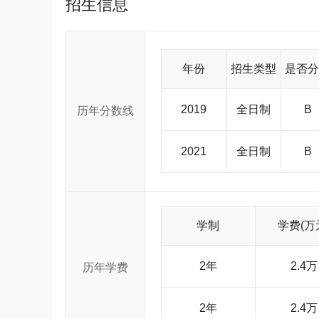
招生信息
古气象经济研究所、内蒙古金融研究所、内蒙古工商
内蒙古经济统计应用评价研究中心等科研机构；出版
报》（蒙汉两种文字），其中《内蒙古财经学院学报》（经管版）
年来，学院高度重视师资队伍建设，取得明显成效。全院
士以上学位教师346人，占专任教师55.27%；高级职
年份
招生类型
是否分
业家99人为我院兼职教授、客座教授，另外有外籍教
导研究生。教师中有博士学位的24人,在读博士39人
自治区“321人才工程”第一层次2人、第二层次10人，入选自治区“111人才工
2019
全日制
B
历年分数线
管理、财务管理、市场营销、人力资源管理、政治经
学、金融学、国际经济与贸易等26个本科专业和酒店
科，企业管理、统计学、经济学三个自治区重点建设
2021
全日制
B
位授权点，财政学、会计学、金融学、酒店管理四个
心，四个自治区级基础课合格实验室。 雄厚的科研实力 2003年以来，教学研究项目和论文共获得72项奖励，2001、2005
年两届高等教育教学成果评奖中我院共获得自治区以上奖
项奖励。三年来，我院承担的各级各类科研项目达29
课题13项，自治区社科规划办等省级课题74项。同期出
学制
学费(万
部级以上优秀科研成果奖53项。对学院学科建设、教育教学和
式 各项教学改革进一步深化。在实施“按系招生、中期
人才培养模式改革，积极推行教师挂牌教学制、导师制
2年
2.4万
历年学费
人才培养目标奠定了基础。以课程建设为重点，加大
统、控制系统、质量评估系统、信息反馈系统、状态
才培养质量。 现代化的教学设施 为加强实践教学环节，培养学生应用技能，学院建有经济管理实验实训中心、网络中心
2年
2.4万