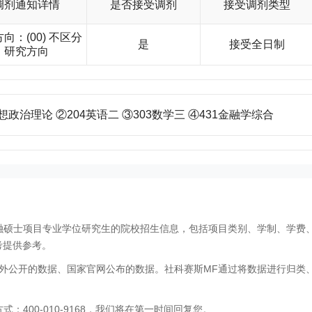
调剂通知详情
是否接受调剂
接受调剂类型
向：(00) 不区分
是
接受全日制
研究方向
想政治理论 ②204英语二 ③303数学三 ④431金融学综合
金融硕士项目专业学位研究生的院校招生信息，包括项目类别、学制、学费
考提供参考。
外公开的数据、国家官网公布的数据。社科赛斯MF通过将数据进行归类
400-010-9168，我们将在第一时间回复您。