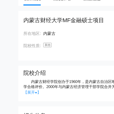
内蒙古财经大学MF金融硕士项目
所在地区:
内蒙古
院校性质:
院校介绍
内蒙古财经学院创办于1960年，是内蒙古自治区唯
学合格评价。2000年与内蒙古经济管理干部学院合并
科为主体，法、文、理、工等学科相互支撑协调发展
【展开
】
浩特市，占地1350亩,分东、西两个校区。东校区在海拉尔大街4
外贸外语系、旅游管理系、财政税务系、公共事业管
系、计算机信息管理系、马列思政教学部、基础课教学
个实验室，其中经济管理实验实训中心是自治区最大