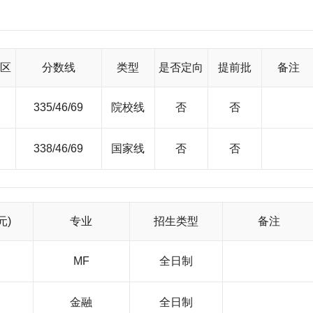
管理研究所、内蒙古制度与消费经济研究中心、内蒙古财务会计研究
《内蒙古财经学院学报》（经管版和综合版2个版本）和《内蒙古财院
被评为全国高校百强社科学报。 高素质的师资队伍 近
现有教职工1062人，其中专任教师626人。专任教师中具有硕士
称教师271人，占专任教师43.29%。学院聘任国内外著名学者、专家
区
分数线
类型
是否定向
提前批
备注
师9名。有30多位教师在区内外院校作为兼职硕士生导师，独立或合
，享受政府特殊津贴专家9人，自治区有突出贡献的中青年专家5人，入
程”6人。 适应社会需要的专业设置 现设有企业
335/46/69
院校线
否
否
济学、财政学、税收学、会计学、统计学九个硕士专业；会计学、财
管理等17个专科（含高职）专业。拥有财政学、会计学两个自治区重
学科。拥有财政学、会计学、企业管理、统计学、政治经济学五个硕
338/46/69
国家线
否
否
自治区级品牌专业，九门自治区精品课程，1个自治区级实验教学示范
励11项,2006年全区首届教育科学研究优秀成果评奖中我院共获得
2项，其中国家自然科学基金1项，国家社会科学基金8项，国务院各
版学术专著34部，编写专业教材78部，发表学术论文1376篇。获得
元)
专业
招生类型
备注
科研水平的提高起到了积极的促进作用。 科学的人才培养模
分流培养”和学分制的基础上，进一步完善了“5+3”分段弹性、分流培
和教改研究立项等制度，为实现“宽口径、厚基础、能力强、素质高
MF
全日制
了教学内容和课程体系改革力度。学院同时加强了包括教学决策指挥
调整系统和质量检测系统等在内的教学监控体系的构建和实施，保证
金融
全日制