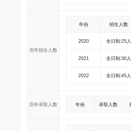
和各个专业的实验室或模拟训练教学设施。其中，会计
实验室。学院图书馆现有馆藏文献总量93.2万册，电子
主要收藏特色，兼有法、文、理、工等多学科、多类
库》、《中国优秀博硕士学位论文全文数据库》、《
年份
招生人数
《EBSCO》等数据库。学院建成了与互联网连结，
的重要平台。 丰富多彩的校园文化生活 为全面推进素质教育，在突出抓好课堂教学和专业实践的同时，注重发挥“第二课
堂”的作用，致力于学生多方面能力和素质的培养。营
2020
全日制:25
学者作学术报告，有计划地组织素质教育讲座。学生
升综合素质的宽阔舞台。如开展“校园科技文化艺术节”、
历年招生人数
年志愿者”等社会实践以及主题鲜明的征文、演讲、辩
2021
全日制:30
文化生活氛围，也为学生的个性发展和才华展示提供了
连续多年被教育部和团中央授予全国大中专学生志愿者
人数逐年攀升；我院学生在大学生“挑战杯”设计大赛、
2022
全日制:45
奖，在全国大赛中也取得骄人成绩。 稳定的人才培养质量和名列前茅的就业率 学院坚持以人才培养为根本，从自治区经
济建设和社会发展的现实出发。通过深化教育改革，
业形势的变化，实行了就业工作责任制。多年来，毕业
高校就业工作先进单位。我院毕业生遍及全国各地，
的好评，许多人已经成为单位的领导者、管理者和业务骨干。 令人神往的发展前景 进入新世纪，内蒙古
历年录取人数
年份
录取人数
一个快速发展时期。为适应自治区经济社会发展和人民
与后勤服务为一体的新型多功能的新校区正在建设中。
理学、工学等多学科协调发展，经济学和管理学两大
大学。 内蒙古财经学院全体师生员工秉承“团结、严谨、求是、创新”的校训，正以百倍的信心，团结拼搏，开拓进取，与
时俱进，迎接学院更加辉煌的明天。